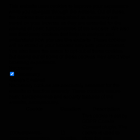
This website uses cookies to improve your experience
while you navigate through the website. Out of these,
the cookies that are categorized as necessary are
stored on your browser as they are essential for the
working of basic functionalities of the website. We also
use third-party cookies that help us analyze and
understand how you use this website. These cookies
will be stored in your browser only with your consent.
You also have the option to opt-out of these cookies.
But opting out of some of these cookies may affect your
browsing experience.
Necessary
Necessary
Always Enabled
Necessary cookies are absolutely essential for the
website to function properly. These cookies ensure
basic functionalities and security features of the
website, anonymously.
Cookie
Duration
Description
This cookie is set by
GDPR Cookie
Consent plugin. The
cookielawinfo-
11
cookie is used to
checbox-analytics
months
store the user