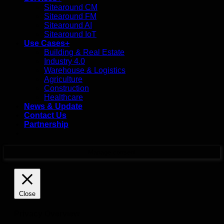
Sitearound CM
Sitearound FM
Sitearound AI
Sitearound IoT
Use Cases+
Building & Real Estate
Industry 4.0
Warehouse & Logistics
Agriculture
Construction
Healthcare
News & Update
Contact Us
Partnership
Manage consent
Close
Privacy Overview