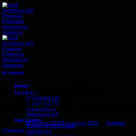
ข้าม
ไป
ยัง
เนื้อหา
IoT Solutions
Home
การควบคุมอุณหภูมิและ
Services+
Sitearound CM
ความชื้นด้วย IoT Technology
Sitearound FM
Sitearound AI
Sitearound IoT
Use Cases+
Posted on
26 มิถุนายน 2023
5 กรกฎาคม 2023
by
Jiraphon
Building & Real Estate
Chaiwong
Industry 4.0