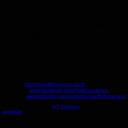
ยกระดับธุรกิจและอุตสาหกรรมของคุณด้วย
Sitearound
IoT
ไม่ว่า
Industry
ไหน ก็สามารถเชื่อมต่อเข้ากับทุก
อุปกรณ์บนโลกนี้ได้ เทคโนโลยีที่ช่วยให้สามารถควบคุมปัจจัย
ที่สำคัญในธุรกิจได้อย่างง่ายดายแบบครบวงจรเพื่อตอบ
โจทย์ความต้องการที่หลากหลาย และคุณภาพชีวิตที่ดีขึ้น
สอบถามข้อมูล IoT Solutions เพิ่มเติมได้ที่
Contact Center :
02-004-7841
Website :
https://swiftdynamics.co.th
Facebook :
www.facebook.com/SwiftDynamics
LinkedIn :
www.linkedin.com/company/swift-dynamics/
This entry was posted in
IoT Solutions
. Bookmark the
permalink
.
Jiraphon Chaiwong