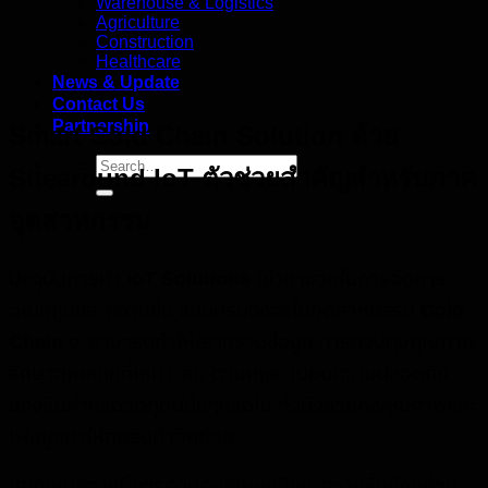
Warehouse & Logistics
Agriculture
Construction
Healthcare
News & Update
Contact Us
Partnership
Smart Cold Chain Solution
ด้วย
Sitearound IoT
ตัวช่วยสำคัญสำหรับภาค
อุตสาหกรรม
ปัจจุบัน
การนำ
IoT Solutions
เข้ามาช่วยในการจัดการ
อุณหภูมิและความชื้น แบบครบวงจรในอุตสาหกรรม
Cold
Chain
จะสามารถทำให้เราทราบข้อมูล การควบคุมคุณภาพ
รักษาอุณหภูมิที่เหมาะสม ตามกฎระเบียบความปลอดภัย
ของสินค้าหรือวัตถุดิบนั้นๆหรือไม่ ทั้งยังช่วยคงคุณภาพและ
เพิ่มมูลค่าให้กับสินค้าอีกด้วย
นอกเหนือจากนี้การควบคุมอุณหภูมิและความชื้นยังมีส่วน