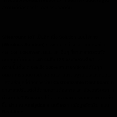
สถานะที่ต้องการไว้ได้อย่างปลอดภัย
Sitearound IoT
เป็นอีกหนึ่ง Solution แบบไร้สาย
(Wireless Solution)
รองรับการทำงานผ่านเครือข่าย
4G, 5G, LoRaWan, BLE และอื่นๆ ที่สามารถตรวจวัด
อุณหภูมิได้ตั้งแต่
-40 จนถึง 125 องศาเซลเซียส
และ
ความชื้นตั้งแต่
0% ถึง 100%
สามารถใช้งานได้ในทุก
อุตสาหกรรมอย่างปลอดภัยและมีมาตรฐาน ประมวลผลและ
แสดงข้อมูลที่ต้องการผ่าน
Customizable Dashboard
ที่
สามารถปรับแต่งได้ตามความต้องการ และยังช่วยวิเคราะห์
ค่าจาก
IoT Sensors
ได้รวดเร็วและมีประสิทธิภาพมากยิ่ง
ขึ้น ผ่าน
AI Analytics
ระบบวิเคราะห์ข้อมูลอัจฉริยะแบบ
Real-time