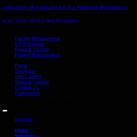
เตรียมตัวก้าวสู่ยุค Industry 4.0 ด้วย Predictive Maintenance
Tag Cloud
5G
IIoT
Industry
Internet of Things
IoT
LoRaWan
หมวดหมู่
Facility Management
(1)
IoT Solutions
(3)
News & Update
(2)
Project Management
(2)
Home
Services+
Use Cases+
News & Update
Contact Us
Partnership
Copyright 2026 ©
SwiftDynamics.co.th
Sign Up
Join
Home
Services+