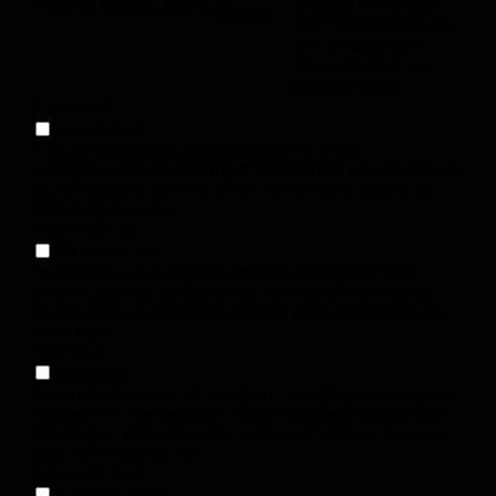
viewed_cookie_policy
whether or not user
months
has consented to the
use of cookies. It
does not store any
personal data.
Functional
Functional
Functional cookies help to perform certain
functionalities like sharing the content of the website on
social media platforms, collect feedbacks, and other
third-party features.
Performance
Performance
Performance cookies are used to understand and
analyze the key performance indexes of the website
which helps in delivering a better user experience for
the visitors.
Analytics
Analytics
Analytical cookies are used to understand how visitors
interact with the website. These cookies help provide
information on metrics the number of visitors, bounce
rate, traffic source, etc.
Advertisement
Advertisement