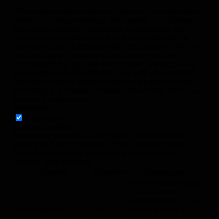
This website uses cookies to improve your experience
while you navigate through the website. Out of these,
the cookies that are categorized as necessary are
stored on your browser as they are essential for the
working of basic functionalities of the website. We also
use third-party cookies that help us analyze and
understand how you use this website. These cookies
will be stored in your browser only with your consent.
You also have the option to opt-out of these cookies.
But opting out of some of these cookies may affect your
browsing experience.
Necessary
Necessary
Always Enabled
Necessary cookies are absolutely essential for the
website to function properly. These cookies ensure
basic functionalities and security features of the
website, anonymously.
Cookie
Duration
Description
This cookie is set by
GDPR Cookie
Consent plugin. The
cookielawinfo-
11
cookie is used to
checbox-analytics
months
store the user