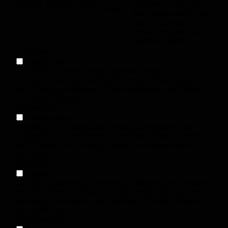
viewed_cookie_policy
whether or not user
months
has consented to the
use of cookies. It
does not store any
personal data.
Functional
Functional
Functional cookies help to perform certain
functionalities like sharing the content of the website on
social media platforms, collect feedbacks, and other
third-party features.
Performance
Performance
Performance cookies are used to understand and
analyze the key performance indexes of the website
which helps in delivering a better user experience for
the visitors.
Analytics
Analytics
Analytical cookies are used to understand how visitors
interact with the website. These cookies help provide
information on metrics the number of visitors, bounce
rate, traffic source, etc.
Advertisement