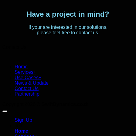
Have a project in mind?
If your are interested in our solutions,
please feel free to contact us.
Contact Us
Home
Services+
Use Cases+
News & Update
Contact Us
Partnership
Copyright 2026 ©
SwiftDynamics.co.th
Sign Up
Join
Home