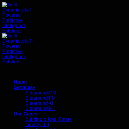
ข้าม
ไป
ยัง
เนื้อหา
Home
Services+
Sitearound CM
Sitearound FM
Sitearound AI
Sitearound IoT
Use Cases+
Building & Real Estate
Industry 4.0