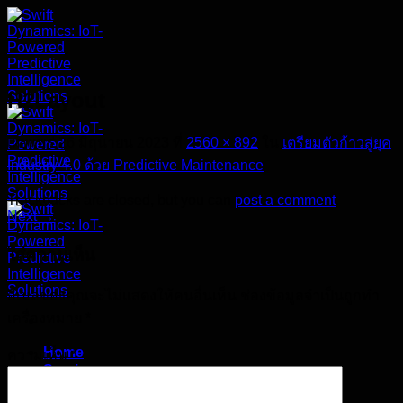
ข้าม
ไป
ยัง
เนื้อหา
H2Layout
เผยแพร่
26 มิถุนายน 2023
ที่
2560 × 892
ใน
เตรียมตัวก้าวสู่ยุค
Industry 4.0 ด้วย Predictive Maintenance
Trackbacks are closed, but you can
post a comment
.
Next
→
ใส่ความเห็น
อีเมลของคุณจะไม่แสดงให้คนอื่นเห็น
ช่องข้อมูลจำเป็นถูกทำ
เครื่องหมาย
*
Home
ความเห็น
*
Services+
Sitearound CM